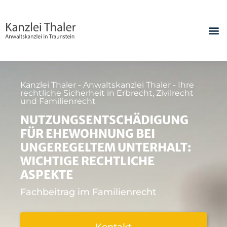
Kanzlei Thaler - Anwaltskanzlei Thaler - Ihre
rechtliche Sicherheit in Erbrecht, Zivilrecht
und Familienrecht
NUTZUNGSENTSCHÄDIGUNG
FÜR EHEWOHNUNG BEI
UNGEREGELTEM UNTERHALT:
WICHTIGE RECHTLICHE
ASPEKTE
Fachbeitrag im Familienrecht
Kontakt