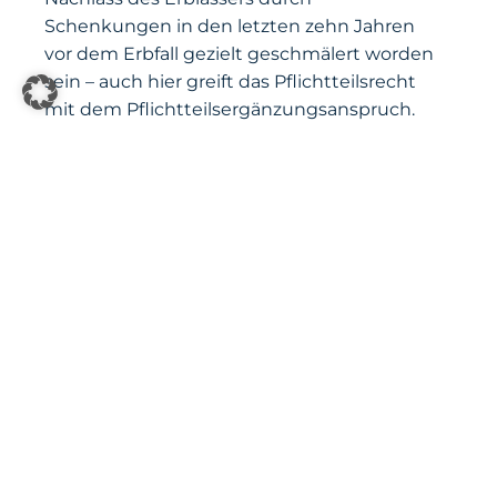
Schenkungen in den letzten zehn Jahren
vor dem Erbfall gezielt geschmälert worden
sein – auch hier greift das Pflichtteilsrecht
mit dem Pflichtteilsergänzungsanspruch.
PFLICHTTEILSANSPRUCH
DURCHSETZEN – SO
UNTERSTÜTZE ICH SIE ALS
RECHTSANWALT
Gemeinsam können wir Ihren Anspruch auf
den Pflichtteil effektiv geltend machen. Dank
unserer langjährigen Praxiserfahrung sind wir
in der Lage, Sie umfassend bei der
Durchsetzung Ihres Anspruchs zu beraten
und vor Gericht zu vertreten. Wir fordern die
Erben dazu auf, Informationen über den