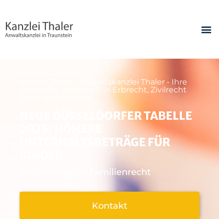
Kanzlei Thaler - Anwaltskanzlei Thaler - Ihre
rechtliche Sicherheit in Erbrecht, Zivilrecht
und Familienrecht
NEUE DÜSSELDORFER TABELLE
2025: HÖHERE
UNTERHALTSBETRÄGE FÜR
KINDER
Fachbeitrag im Familienrecht
Kontakt