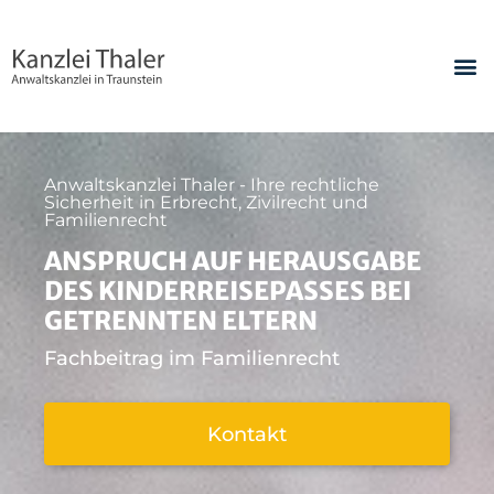
Anwaltskanzlei Thaler - Ihre rechtliche
Sicherheit in Erbrecht, Zivilrecht und
Familienrecht
ANSPRUCH AUF HERAUSGABE
DES KINDERREISEPASSES BEI
GETRENNTEN ELTERN
Fachbeitrag im Familienrecht
Kontakt