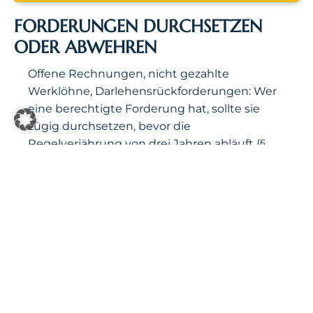
FORDERUNGEN DURCHSETZEN
ODER ABWEHREN
Offene Rechnungen, nicht gezahlte
Werklöhne, Darlehensrückforderungen: Wer
eine berechtigte Forderung hat, sollte sie
zügig durchsetzen, bevor die
Regelverjährung von drei Jahren abläuft (§
195 BGB). Der Weg führt typischerweise über
außergerichtliche Mahnung, gerichtliches
Mahnverfahren oder direkte Zahlungsklage
– je nachdem, ob die Gegenseite die
Forderung dem Grunde nach bestreitet.
Auf der Gegenseite gilt: Nicht jede
Forderung ist berechtigt. Verjährung,
Aufrechnung, Zurückbehaltungsrechte und
fehlerhafte Berechnungen sind häufige