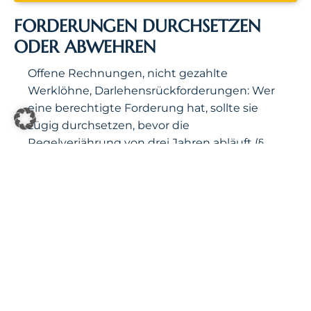
FORDERUNGEN DURCHSETZEN
ODER ABWEHREN
Offene Rechnungen, nicht gezahlte
Werklöhne, Darlehensrückforderungen: Wer
eine berechtigte Forderung hat, sollte sie
zügig durchsetzen, bevor die
Regelverjährung von drei Jahren abläuft (§
195 BGB). Der Weg führt typischerweise über
außergerichtliche Mahnung, gerichtliches
Mahnverfahren oder direkte Zahlungsklage
– je nachdem, ob die Gegenseite die
Forderung dem Grunde nach bestreitet.
Auf der Gegenseite gilt: Nicht jede
Forderung ist berechtigt. Verjährung,
Aufrechnung, Zurückbehaltungsrechte und
fehlerhafte Berechnungen sind häufige