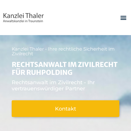
Kanzlei Thaler - Ihre rechtliche Sicherheit im
Zivilrecht
RECHTSANWALT IM ZIVILRECHT
FÜR RUHPOLDING
Rechtsanwalt im Zivilrecht - Ihr
vertrauenswürdiger Partner
Kontakt