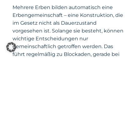
Mehrere Erben bilden automatisch eine
Erbengemeinschaft – eine Konstruktion, die
im Gesetz nicht als Dauerzustand
vorgesehen ist. Solange sie besteht, können
wichtige Entscheidungen nur
gemeinschaftlich getroffen werden. Das
führt regelmäßig zu Blockaden, gerade bei
Immobilien.
Wir begleiten Sie bei der
Auseinandersetzung der
Erbengemeinschaft, beim Antrag auf einen
Erbschein (oder ein europäisches
Nachlasszeugnis bei Auslandsbezug nach
Salzburg und Österreich), bei der
Teilungsversteigerung und bei der
Abwicklung des Nachlasses gegenüber
Banken, Versicherungen und dem