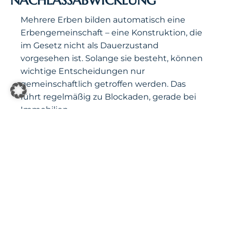
NACHLASSABWICKLUNG
Mehrere Erben bilden automatisch eine
Erbengemeinschaft – eine Konstruktion, die
im Gesetz nicht als Dauerzustand
vorgesehen ist. Solange sie besteht, können
wichtige Entscheidungen nur
gemeinschaftlich getroffen werden. Das
führt regelmäßig zu Blockaden, gerade bei
Immobilien.
Wir begleiten Sie bei der
Auseinandersetzung der
Erbengemeinschaft, beim Antrag auf einen
Erbschein (oder ein europäisches
Nachlasszeugnis bei Auslandsbezug nach
Salzburg und Österreich), bei der
Teilungsversteigerung und bei der
Abwicklung des Nachlasses gegenüber