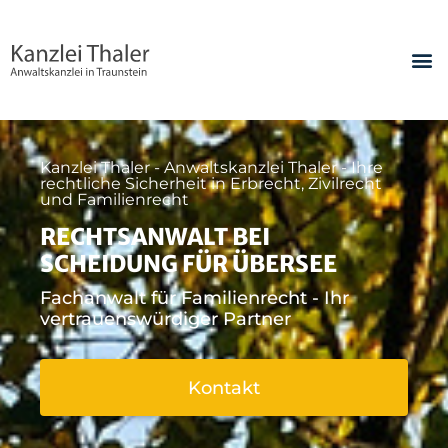
Kanzlei Thaler - Anwaltskanzlei Thaler - Ihre
rechtliche Sicherheit in Erbrecht, Zivilrecht
und Familienrecht
RECHTSANWALT BEI
SCHEIDUNG FÜR ÜBERSEE
Fachanwalt für Familienrecht - Ihr
vertrauenswürdiger Partner
Kontakt