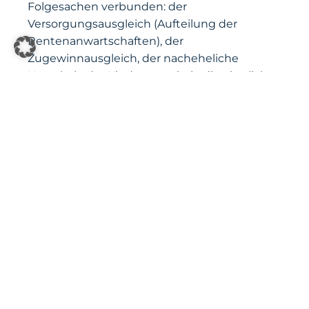
Folgesachen verbunden: der
Versorgungsausgleich (Aufteilung der
Rentenanwartschaften), der
Zugewinnausgleich, der nacheheliche
Unterhalt, der Kindesunterhalt, die elterliche
Sorge sowie Hausrat und Ehewohnung.
Welche dieser Punkte im Verbund mit der
Scheidung verhandelt werden und welche
separat, hat erhebliche Auswirkungen auf
Dauer und Kosten.
Der Versorgungsausgleich läuft
grundsätzlich von Amts wegen mit. Beim
Zugewinnausgleich und beim
nachehelichen Unterhalt entscheidet die
Vorbereitung – Stichtagsbewertungen,
Auskünfte zum Endvermögen, Befristungs-
und Begrenzungsfragen. Eine saubere