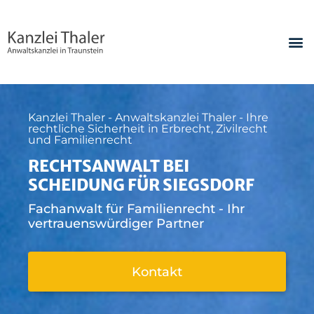
Kanzlei Thaler - Anwaltskanzlei Thaler - Ihre
rechtliche Sicherheit in Erbrecht, Zivilrecht
und Familienrecht
RECHTSANWALT BEI
SCHEIDUNG FÜR SIEGSDORF
Fachanwalt für Familienrecht - Ihr
vertrauenswürdiger Partner
Kontakt