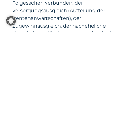
Folgesachen verbunden: der
Versorgungsausgleich (Aufteilung der
Rentenanwartschaften), der
Zugewinnausgleich, der nacheheliche
Unterhalt, der Kindesunterhalt, die elterliche
Sorge sowie Hausrat und Ehewohnung.
Welche dieser Punkte im Verbund mit der
Scheidung verhandelt werden und welche
separat, hat erhebliche Auswirkungen auf
Dauer und Kosten.
Der Versorgungsausgleich läuft
grundsätzlich von Amts wegen mit. Beim
Zugewinnausgleich und beim
nachehelichen Unterhalt entscheidet die
Vorbereitung – Stichtagsbewertungen,
Auskünfte zum Endvermögen, Befristungs-
und Begrenzungsfragen. Eine saubere