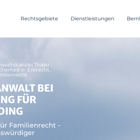
Rechtsgebiete
Dienstleistungen
Bern
nwaltskanzlei Thaler -
cherheit in Erbrecht,
milienrecht
NWALT BEI
NG FÜR
DING
ür Familienrecht -
nswürdiger