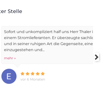
er Stelle
rt half uns Herr Thaler im Streit mit
W
n. Er überzeugte sachlich , kompetent
h
Art die Gegenseite, einen Fehler
üb
m