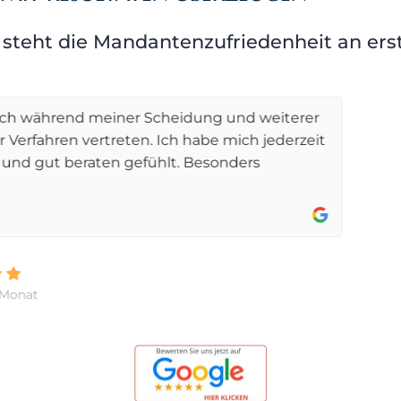
 steht die Mandantenzufriedenheit an erst
eidung und weiterer
Sofort und unkomplizie
ch habe mich jederzeit
einem Stromlieferante
. Besonders
und in seiner ruhigen 
einzugestehen und...
mehr »
vor 6 Monaten