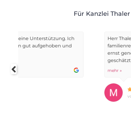
Für Kanzlei Thaler
Herr Thaler hat mich während meiner Sch
familienrechtlicher Verfahren vertreten. I
ernst genommen und gut beraten gefühlt
geschätzt habe...
mehr »
vor einem Monat