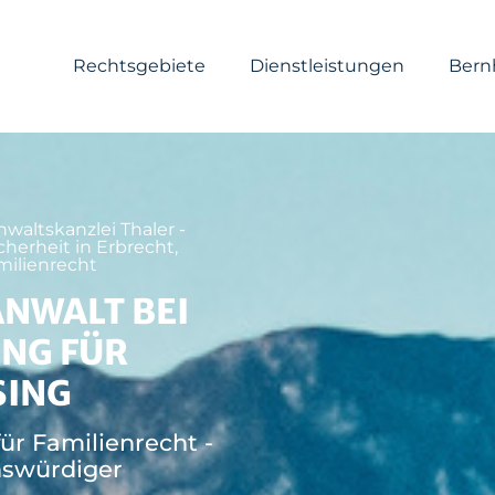
Rechtsgebiete
Dienstleistungen
Bern
nwaltskanzlei Thaler -
cherheit in Erbrecht,
milienrecht
NWALT BEI
NG FÜR
SING
ür Familienrecht -
nswürdiger