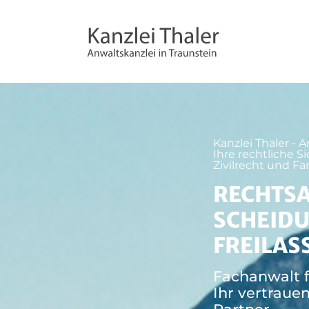
Kanzlei Thaler - A
Ihre rechtliche Si
Zivilrecht und Fa
RECHTSA
SCHEIDU
FREILAS
Fachanwalt f
Ihr vertraue