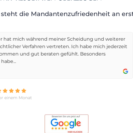
 steht die Mandantenzufriedenheit an erst
eidung und weiterer
Sofort und unkomplizie
ch habe mich jederzeit
einem Stromlieferante
. Besonders
und in seiner ruhigen 
einzugestehen und...
mehr »
vor 6 Monaten