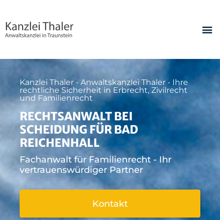
Kanzlei Thaler - Anwaltskanzlei Thaler - Ihre
rechtliche Sicherheit in Erbrecht, Zivilrecht
und Familienrecht
RECHTSANWALT BEI
SCHEIDUNG FÜR BAD
REICHENHALL
Fachanwalt für Familienrecht - Ihr
vertrauenswürdiger Partner
Kontakt