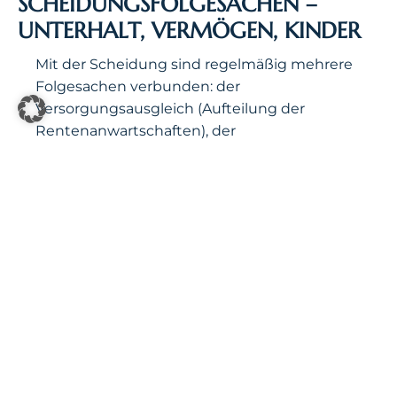
SCHEIDUNGSFOLGESACHEN –
UNTERHALT, VERMÖGEN, KINDER
Mit der Scheidung sind regelmäßig mehrere
Folgesachen verbunden: der
Versorgungsausgleich (Aufteilung der
Rentenanwartschaften), der
Zugewinnausgleich, der nacheheliche
Unterhalt, der Kindesunterhalt, die elterliche
Sorge sowie Hausrat und Ehewohnung.
Welche dieser Punkte im Verbund mit der
Scheidung verhandelt werden und welche
separat, hat erhebliche Auswirkungen auf
Dauer und Kosten.
Der Versorgungsausgleich läuft
grundsätzlich von Amts wegen mit. Beim
Zugewinnausgleich und beim
nachehelichen Unterhalt entscheidet die