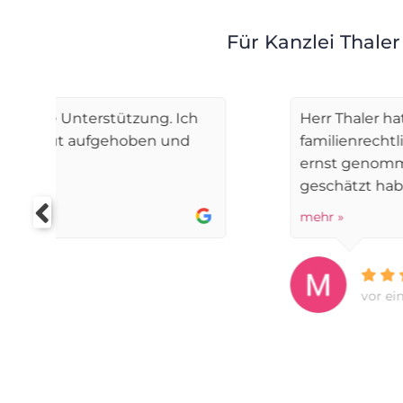
Für Kanzlei Thaler
Herr Thaler hat mich während meiner Sch
familienrechtlicher Verfahren vertreten. I
ernst genommen und gut beraten gefühlt
geschätzt habe...
mehr »
vor einem Monat