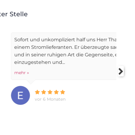
er Stelle
rt half uns Herr Thaler im Streit mit
W
n. Er überzeugte sachlich , kompetent
h
Art die Gegenseite, einen Fehler
üb
m