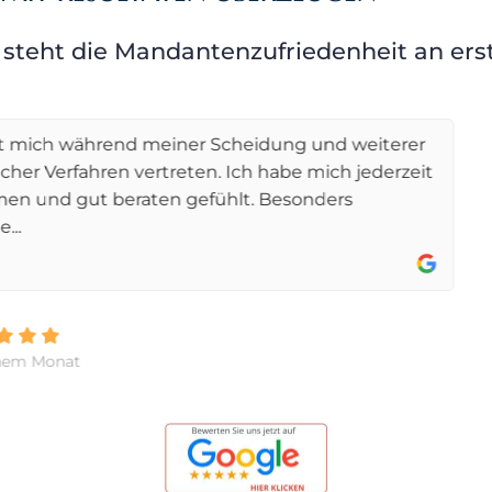
 steht die Mandantenzufriedenheit an erst
eidung und weiterer
Sofort und unkomplizie
ch habe mich jederzeit
einem Stromlieferante
. Besonders
und in seiner ruhigen 
einzugestehen und...
mehr »
vor 6 Monaten