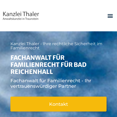
Kanzlei Thaler - Ihre rechtliche Sicherheit im
Familienrecht
FACHANWALT FÜR
FAMILIENRECHT FÜR BAD
REICHENHALL
Fachanwalt für Familienrecht - Ihr
vertrauenswürdiger Partner
Kontakt