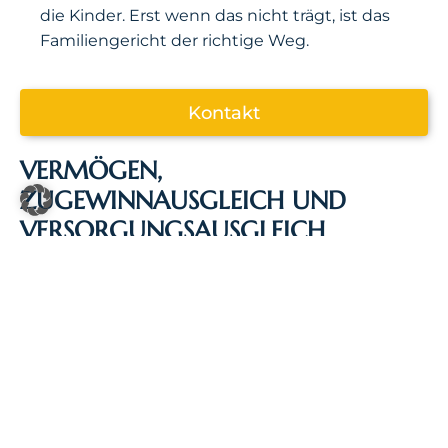
die Kinder. Erst wenn das nicht trägt, ist das
Familiengericht der richtige Weg.
Kontakt
VERMÖGEN,
ZUGEWINNAUSGLEICH UND
VERSORGUNGSAUSGLEICH
Bei der Scheidung ohne Ehevertrag wird der
während der Ehe erwirtschaftete
Vermögenszuwachs ausgeglichen
(Zugewinnausgleich, §§ 1372 ff. BGB).
Maßgeblich sind Anfangs- und
Endvermögen jedes Ehegatten –
Bewertungsstichtage, Schenkungen,
Erbschaften und Wertsteigerungen von