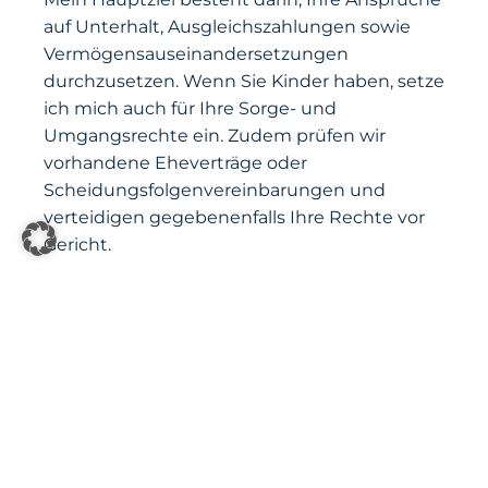
auf Unterhalt, Ausgleichszahlungen sowie
Vermögensauseinandersetzungen
durchzusetzen. Wenn Sie Kinder haben, setze
ich mich auch für Ihre Sorge- und
Umgangsrechte ein. Zudem prüfen wir
vorhandene Eheverträge oder
Scheidungsfolgenvereinbarungen und
verteidigen gegebenenfalls Ihre Rechte vor
Gericht.
Sobald Sie mich als Ihren Rechtsanwalt
wählen, übernehme ich die Kommunikation
mit Ihrem Ehepartner, dem Familiengericht
und den Behörden. Mein Ziel ist es, Ihnen so
viel Stress wie möglich abzunehmen. Wir
besprechen gerne im Voraus die Anwalts-
und Gerichtskosten sowie die Möglichkeit
der Prozesskostenhilfe, damit Sie wissen, was